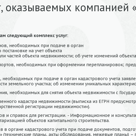
г, оказываемых компанией 
ам следующий комплекс услуг:
нов, необходимых при подаче в орган
о постановке на учет объекта
или частей объекта недвижимости; об учете изменений объект
портов, необходимых при оформлении перепланировок; пред
 необходимых при подаче в орган кадастрового учета заявлен
части земельного участка; об изменении уникальных характерис
ия, необходимых для снятия объекта недвижимости с Государ
венного кадастра недвижимости (выписка из ЕГРН предусмот
ударственной регистрации недвижимости»).
в и справок для регистрации. - Информационное и консульт
таризацией объектов капитального строительства.
в в органе кадастрового учета при подаче документов, под
(технические планы, акты обследования, межевые планы) – п